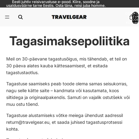
Eesti juhtiv reisivarustuse e-pood. Kiire, soodne ja
usaldusväärne tarne Eestis. Osta täna, reisi juba homme.
OSTUKO
OLEVA
TOODE
KOGUARV
Tagasimaksepoliitika
Meil on 30-päevane tagastusõigus, mis tähendab, et teil on
30 päeva alates kauba kättesaamisest, et esitada
tagastustaotlus.
Tagastuse saamiseks peab toode olema samas seisukorras,
nagu selle kätte saite – kandmata või kasutamata, koos
siltidega ja originaalpakendis. Samuti on vajalik ostutšekk või
muu ostu tõend.
Tagastuse alustamiseks võtke meiega ühendust aadressil
return@travelgear.eu
, et saada juhised tagastusprotsessi
kohta.