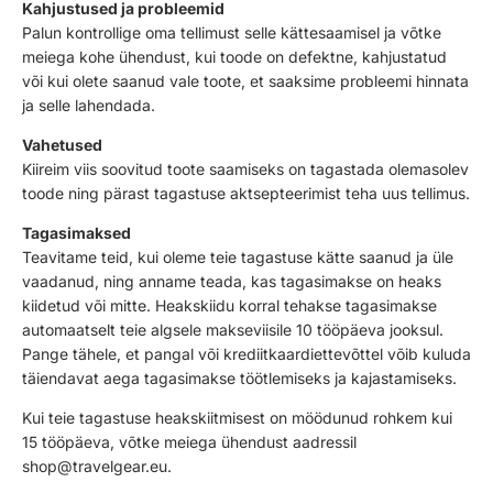
Kahjustused ja probleemid
Palun kontrollige oma tellimust selle kättesaamisel ja võtke
meiega kohe ühendust, kui toode on defektne, kahjustatud
või kui olete saanud vale toote, et saaksime probleemi hinnata
ja selle lahendada.
Vahetused
Kiireim viis soovitud toote saamiseks on tagastada olemasolev
toode ning pärast tagastuse aktsepteerimist teha uus tellimus.
Tagasimaksed
Teavitame teid, kui oleme teie tagastuse kätte saanud ja üle
vaadanud, ning anname teada, kas tagasimakse on heaks
kiidetud või mitte. Heakskiidu korral tehakse tagasimakse
automaatselt teie algsele makseviisile 10 tööpäeva jooksul.
Pange tähele, et pangal või krediitkaardiettevõttel võib kuluda
täiendavat aega tagasimakse töötlemiseks ja kajastamiseks.
Kui teie tagastuse heakskiitmisest on möödunud rohkem kui
15 tööpäeva, võtke meiega ühendust aadressil
shop@travelgear.eu
.