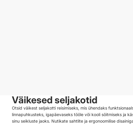
Väikesed seljakotid
Otsid väikest seljakotti reisimiseks, mis ühendaks funktsionaal
linnapuhkusteks, igapäevaseks tööle või kooli sõitmiseks ja kä
sinu seikluste jaoks. Nutikate sahtlite ja ergonoomilise disaini