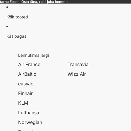
 tarne Eestis. Osta täna, reisi juba homme.
Kõik tooted
Käsipagas
Lennufirma järgi
Air France
Transavia
AirBaltic
Wizz Air
easyJet
Finnair
KLM
Lufthansa
Norwegian