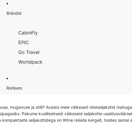
Brändid
CabinFly
EPIC
Go Travel
Worldpack
Rohkem
suse, mugavuse ja stiili? Avasta meie väikesed reisiseljakotid mahuga
sipagasiks. Pakume kvaliteetseid väikeseid seljakotte usaldusväärset
ga kompaktsete seljakottidega on lihtne reisida kergelt, hoides samal a