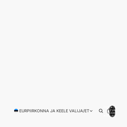
OSTUKORVIS
EUR
PIIRKONNA JA KEELE VALIJA
/
ET
OLEVATE
TOODETE
KOGUARV: 0