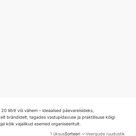
 20 liitrit või vähem – ideaalsed päevareisideks,
elt brändidelt, tagades vastupidavuse ja praktilisuse kõigi
jal kõik vajalikud esemed organiseeritult.
1 üksus
Sorteeri
Veergude ruudustik