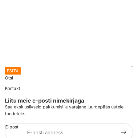
ESITA
Otsi
Kontakt
Liitu meie e-posti nimekirjaga
Saa eksklusiivseid pakkumisi ja varajane juurdepääs uutele
Privaatsuspoliitika
toodetele.
Tagasimaksepoliitika
E-post
Kontakt
Saatmine