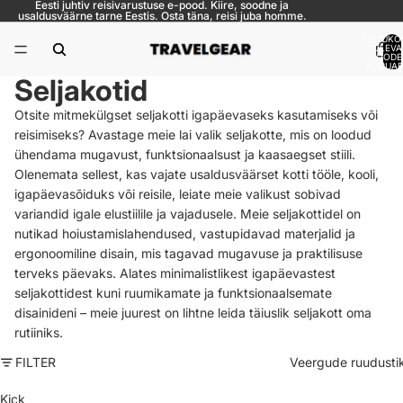
Eesti juhtiv reisivarustuse e-pood. Kiire, soodne ja
usaldusväärne tarne Eestis. Osta täna, reisi juba homme.
OSTUKO
OLEVA
TOODE
KOGUARV
Seljakotid
Otsite mitmekülgset seljakotti igapäevaseks kasutamiseks või
reisimiseks? Avastage meie lai valik seljakotte, mis on loodud
ühendama mugavust, funktsionaalsust ja kaasaegset stiili.
Olenemata sellest, kas vajate usaldusväärset kotti tööle, kooli,
igapäevasõiduks või reisile, leiate meie valikust sobivad
variandid igale elustiilile ja vajadusele. Meie seljakottidel on
nutikad hoiustamislahendused, vastupidavad materjalid ja
ergonoomiline disain, mis tagavad mugavuse ja praktilisuse
terveks päevaks. Alates minimalistlikest igapäevastest
seljakottidest kuni ruumikamate ja funktsionaalsemate
disainideni – meie juurest on lihtne leida täiuslik seljakott oma
rutiiniks.
FILTER
Veergude ruudusti
Kick